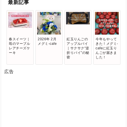
最新記事
春スイーツ｜
2026年 2月
紅玉りんごの
今年もやって
苺のマーブル
メグミ-cafe
アップルパイ
きた！メグミ-
レアチーズケ
｜サクサク“逆
cafeに紅玉り
ーキ
折りパイ”の秘
んごが届きま
密
した！
広告