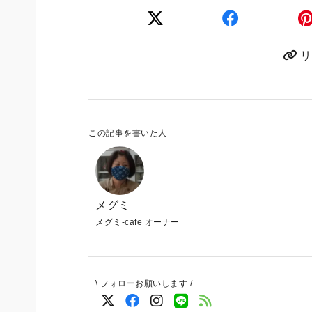
リ
この記事を書いた人
メグミ
メグミ-cafe オーナー
\ フォローお願いします /