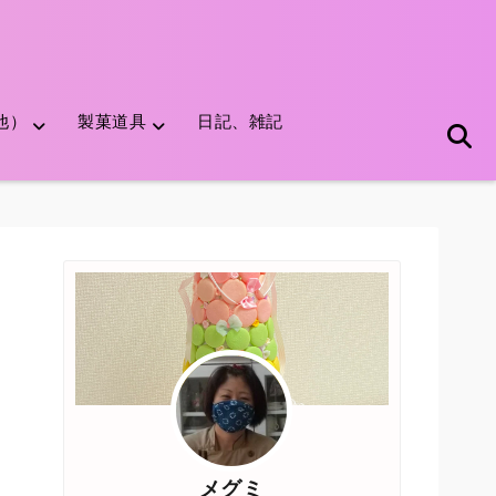
他）
製菓道具
日記、雑記
メグミ