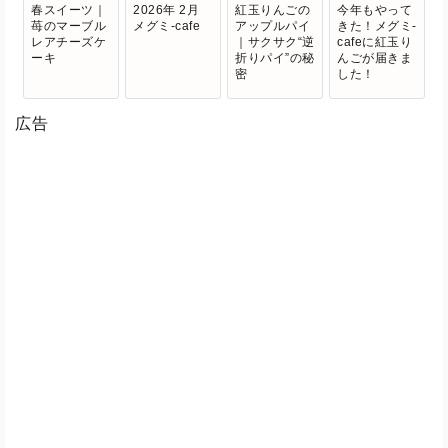
春スイーツ｜
2026年 2月
紅玉りんごの
今年もやって
苺のマーブル
メグミ-cafe
アップルパイ
きた！メグミ-
レアチーズケ
｜サクサク“逆
cafeに紅玉り
ーキ
折りパイ”の秘
んごが届きま
密
した！
広告