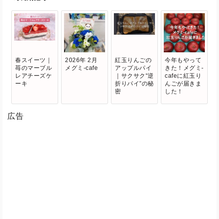
春スイーツ｜
2026年 2月
紅玉りんごの
今年もやって
苺のマーブル
メグミ-cafe
アップルパイ
きた！メグミ-
レアチーズケ
｜サクサク“逆
cafeに紅玉り
ーキ
折りパイ”の秘
んごが届きま
密
した！
広告