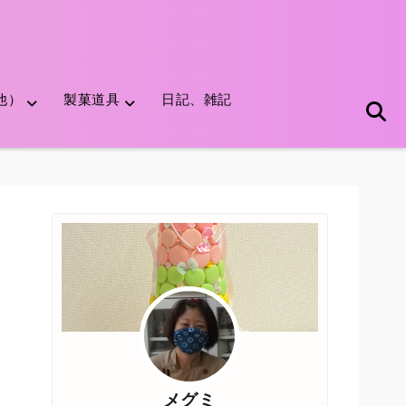
他）
製菓道具
日記、雑記
メグミ