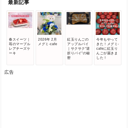
最新記事
春スイーツ｜
2026年 2月
紅玉りんごの
今年もやって
苺のマーブル
メグミ-cafe
アップルパイ
きた！メグミ-
レアチーズケ
｜サクサク“逆
cafeに紅玉り
ーキ
折りパイ”の秘
んごが届きま
密
した！
広告