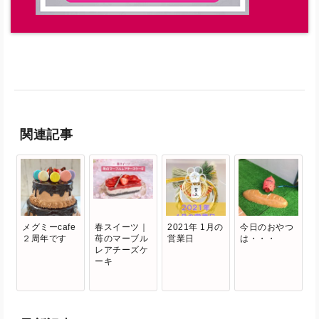
関連記事
メグミーcafe
春スイーツ｜
2021年 1月の
今日のおやつ
２周年です
苺のマーブル
営業日
は・・・
レアチーズケ
ーキ