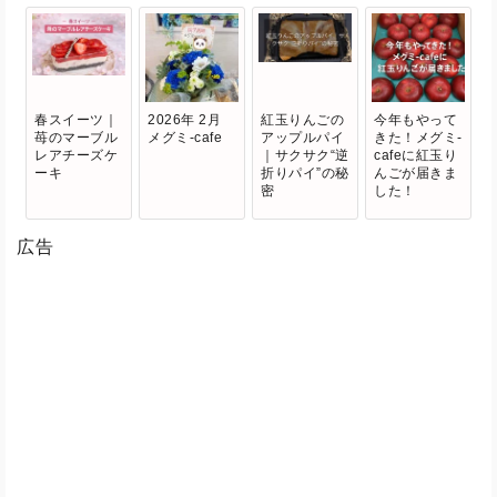
春スイーツ｜
2026年 2月
紅玉りんごの
今年もやって
苺のマーブル
メグミ-cafe
アップルパイ
きた！メグミ-
レアチーズケ
｜サクサク“逆
cafeに紅玉り
ーキ
折りパイ”の秘
んごが届きま
密
した！
広告