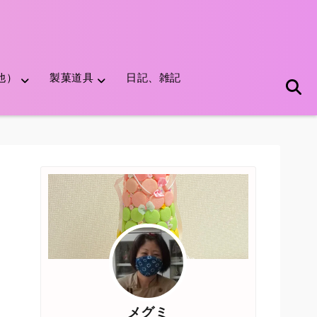
他）
製菓道具
日記、雑記
メグミ