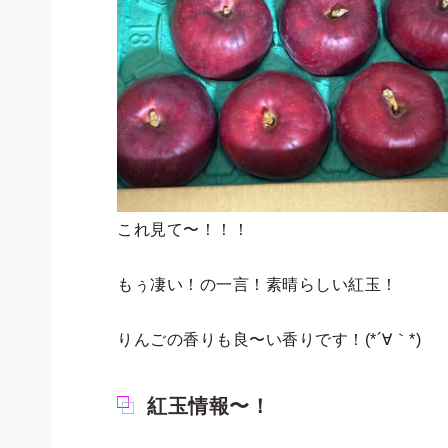
これ見て〜！！！
もぅ凄い！の一言！素晴らしい紅玉！
りんごの香りも良〜い香りです！(*´∀｀*)
紅玉情報〜！