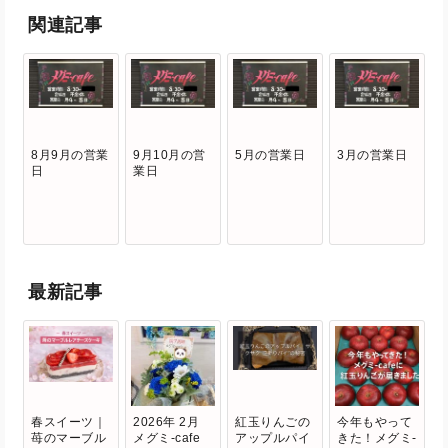
関連記事
8月9月の営業
9月10月の営
5月の営業日
3月の営業日
日
業日
最新記事
春スイーツ｜
2026年 2月
紅玉りんごの
今年もやって
苺のマーブル
メグミ-cafe
アップルパイ
きた！メグミ-