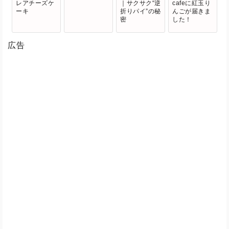
レアチーズケ
｜サクサク“逆
cafeに紅玉り
ーキ
折りパイ”の秘
んごが届きま
密
した！
広告