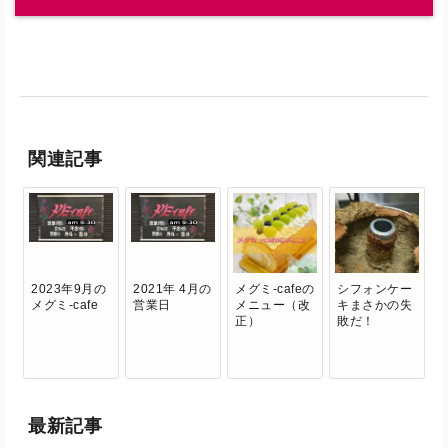
関連記事
2023年9月の
2021年 4月の
メグミ-cafeの
シフォンケー
メグミ-cafe
営業日
メニュー（改
キまさかの失
正）
敗だ！
最新記事