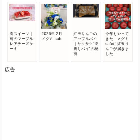
春スイーツ｜
2026年 2月
紅玉りんごの
今年もやって
苺のマーブル
メグミ-cafe
アップルパイ
きた！メグミ-
レアチーズケ
｜サクサク“逆
cafeに紅玉り
ーキ
折りパイ”の秘
んごが届きま
密
した！
広告