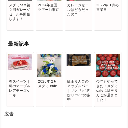
メグミcafe第
2024年全国
ガレージセー
2022年 1月の
２回ガレージ
ツアーin東京
ルはどうだっ
営業日
セールを開催
たの？
します！
最新記事
春スイーツ｜
2026年 2月
紅玉りんごの
今年もやって
苺のマーブル
メグミ-cafe
アップルパイ
きた！メグミ-
レアチーズケ
｜サクサク“逆
cafeに紅玉り
ーキ
折りパイ”の秘
んごが届きま
密
した！
広告