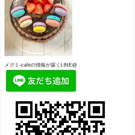
メグミ-cafeの情報が届くLINE@