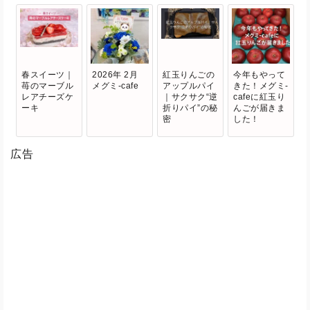
春スイーツ｜
2026年 2月
紅玉りんごの
今年もやって
苺のマーブル
メグミ-cafe
アップルパイ
きた！メグミ-
レアチーズケ
｜サクサク“逆
cafeに紅玉り
ーキ
折りパイ”の秘
んごが届きま
密
した！
広告