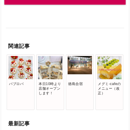
関連記事
パブロバ
本日10時より
徳島合宿
メグミ-cafeの
店舗オープン
メニュー（改
します！
正）
最新記事