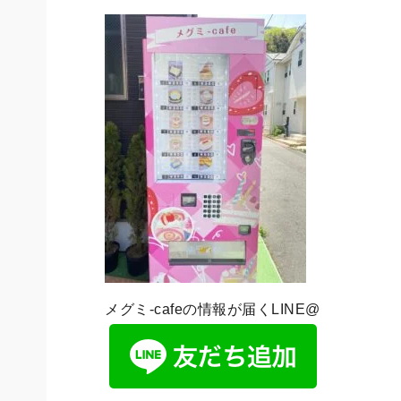
メグミ-cafeの情報が届くLINE@