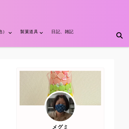
他）
製菓道具
日記、雑記
メグミ