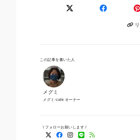
リ
この記事を書いた人
メグミ
メグミ-cafe オーナー
\ フォローお願いします /