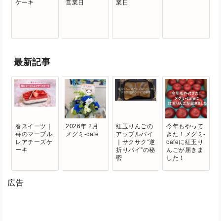
ケーキ
営業日
業日
最新記事
春スイーツ｜
2026年 2月
紅玉りんごの
今年もやって
苺のマーブル
メグミ-cafe
アップルパイ
きた！メグミ-
レアチーズケ
｜サクサク“逆
cafeに紅玉り
ーキ
折りパイ”の秘
んごが届きま
密
した！
広告